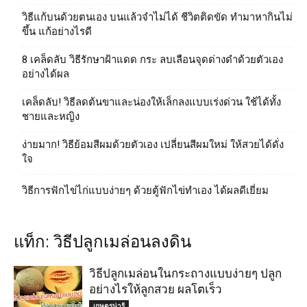
วิธีแก้บนด้วยตนเอง บนแล้วจำไม่ได้ ชีวิตติดขัด ทำมาหากินไม่
ขึ้น แก้อย่างไรดี
8 เคล็ดลับ วิธีรักษาฝ้าแดด กระ ลบเลือนจุดด่างดำด้วยตัวเอง
อย่างได้ผล
เคล็ดลับ! วิธีลดต้นขาและน่องให้เล็กลงแบบเร่งด่วน ใช้ได้ทั้ง
ชายและหญิง
ง่ายมาก! วิธีย้อมสีผมด้วยตัวเอง เปลี่ยนสีผมใหม่ ให้สวยได้ดั่ง
ใจ
วิธีการฟักไข่ไก่แบบง่ายๆ ด้วยตู้ฟักไข่ทําเอง ได้ผลดีเยี่ยม
แท็ก: วิธีปลูกเมล่อนลงดิน
วิธีปลูกเมล่อนในกระถางแบบง่ายๆ ปลูก
อย่างไรให้ลูกสวย ผลโตเร็ว
เกษตรน่ารู้