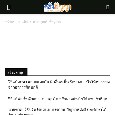
หน้าแรก
แท็ก
การปลูกพริกขี้หนูสวน
เรื่องล่าสุด
วิธีแก้ตกขาวเยอะและคัน มีกลิ่นเหม็น รักษาอย่างไรให้หายขาด
จากอาการผิดปกติ
วิธีแก้ฟกช้ำ ด้วยยาและสมุนไพร รักษาอย่างไรให้หายเร็วที่สุด
หายขาด! วิธีขจัดรังแคแบบเร่งด่วน ปัญหาหนังศีรษะรักษาได้